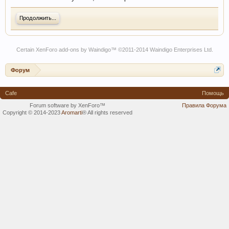
Продолжить...
Certain
XenForo add-ons by Waindigo
™ ©2011-2014
Waindigo Enterprises Ltd
.
Форум
Cafe
Помощь
Forum software by XenForo™
Правила Форума
Copyright © 2014-2023
Aromarti
®
All rights reserved