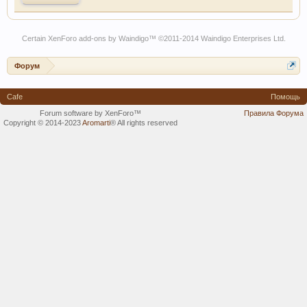
Certain
XenForo add-ons by Waindigo
™ ©2011-2014
Waindigo Enterprises Ltd
.
Форум
Cafe
Помощь
Forum software by XenForo™
Правила Форума
Copyright © 2014-2023
Aromarti
®
All rights reserved