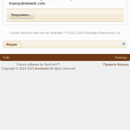
trueroyalnetwork.com.
Продолжить...
Certain
XenForo add-ons by Waindigo
™ ©2011-2014
Waindigo Enterprises Ltd
.
Форум
Cafe
Помощь
Forum software by XenForo™
Правила Форума
Copyright © 2014-2023
Aromarti
®
All rights reserved