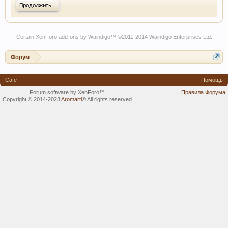
Продолжить...
Certain
XenForo add-ons by Waindigo
™ ©2011-2014
Waindigo Enterprises Ltd
.
Форум
Cafe
Помощь
Forum software by XenForo™
Правила Форума
Copyright © 2014-2023
Aromarti
®
All rights reserved