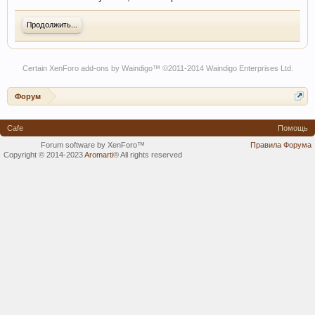
Продолжить...
Certain
XenForo add-ons by Waindigo
™ ©2011-2014
Waindigo Enterprises Ltd
.
Форум
Cafe
Помощь
Forum software by XenForo™
Правила Форума
Copyright © 2014-2023
Aromarti
®
All rights reserved