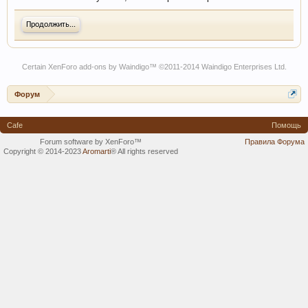
Продолжить...
Certain
XenForo add-ons by Waindigo
™ ©2011-2014
Waindigo Enterprises Ltd
.
Форум
Cafe
Помощь
Forum software by XenForo™
Правила Форума
Copyright © 2014-2023
Aromarti
®
All rights reserved