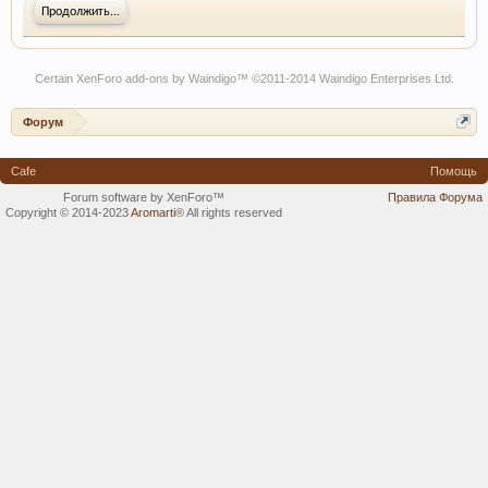
Продолжить...
Certain
XenForo add-ons by Waindigo
™ ©2011-2014
Waindigo Enterprises Ltd
.
Форум
Cafe
Помощь
Forum software by XenForo™
Правила Форума
Copyright © 2014-2023
Aromarti
®
All rights reserved