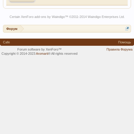
Certain
XenForo add-ons by Waindigo
™ ©2011-2014
Waindigo Enterprises Ltd
.
Форум
Cafe
Помощь
Forum software by XenForo™
Правила Форума
Copyright © 2014-2023
Aromarti
®
All rights reserved