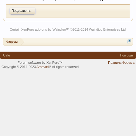
Продолжить...
Certain
XenForo add-ons by Waindigo
™ ©2011-2014
Waindigo Enterprises Ltd
.
Форум
Cafe
Помощь
Forum software by XenForo™
Правила Форума
Copyright © 2014-2023
Aromarti
®
All rights reserved