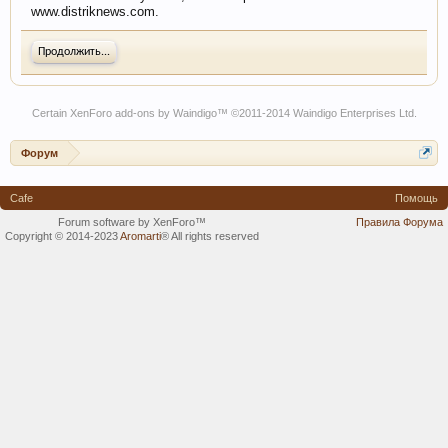
www.distriknews.com.
Продолжить...
Certain
XenForo add-ons by Waindigo
™ ©2011-2014
Waindigo Enterprises Ltd
.
Форум
Cafe
Помощь
Forum software by XenForo™
Правила Форума
Copyright © 2014-2023
Aromarti
®
All rights reserved