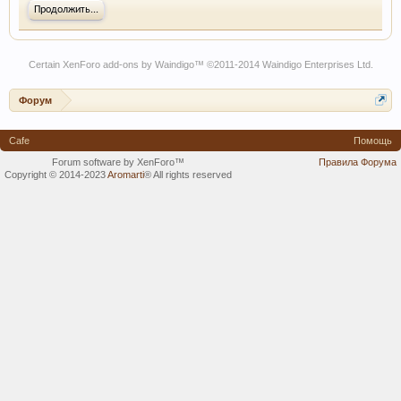
Продолжить...
Certain
XenForo add-ons by Waindigo
™ ©2011-2014
Waindigo Enterprises Ltd
.
Форум
Cafe
Помощь
Forum software by XenForo™
Правила Форума
Copyright © 2014-2023
Aromarti
®
All rights reserved