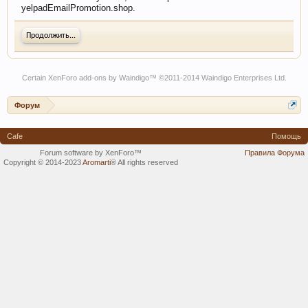
yelpadEmailPromotion.shop.
Продолжить...
Certain
XenForo add-ons by Waindigo
™ ©2011-2014
Waindigo Enterprises Ltd
.
Форум
Cafe
Помощь
Forum software by XenForo™
Правила Форума
Copyright © 2014-2023
Aromarti
®
All rights reserved