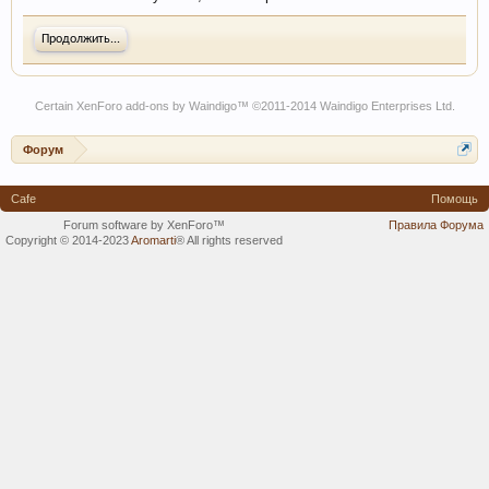
Продолжить...
Certain
XenForo add-ons by Waindigo
™ ©2011-2014
Waindigo Enterprises Ltd
.
Форум
Cafe
Помощь
Forum software by XenForo™
Правила Форума
Copyright © 2014-2023
Aromarti
®
All rights reserved