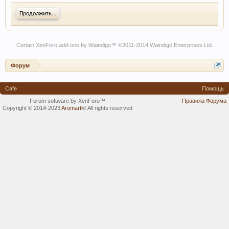
Продолжить...
Certain
XenForo add-ons by Waindigo
™ ©2011-2014
Waindigo Enterprises Ltd
.
Форум
Cafe
Помощь
Forum software by XenForo™
Правила Форума
Copyright © 2014-2023
Aromarti
®
All rights reserved