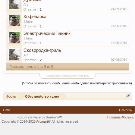
Arti
24.09.2015
Ответов:
1
Кофеварка
JJane
14.05.2015
Ответов:
1
Электрический чайник
JJane
14.05.2015
Ответов:
1
Сковородка-гриль
Arti
07.06.2014
Ответов:
2
Показаны темы с 1 по 5 из 5
Настройки отображения тем
(Чтобы разместить сообщение необходимо войти/зарегистрироваться)
Форум
Обустройство кухни
Cafe
Помощь
Forum software by XenForo™
Правила Форума
Copyright © 2014-2023
Aromarti
®
All rights reserved