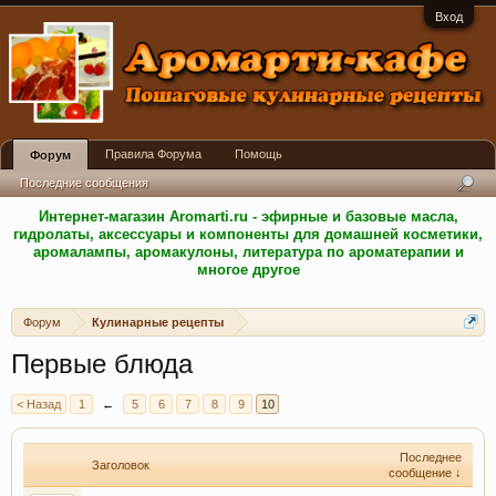
Вход
Правила Форума
Помощь
Форум
Последние сообщения
Интернет-магазин Aromarti.ru - эфирные и базовые масла,
гидролаты, аксессуары и компоненты для домашней косметики,
аромалампы, аромакулоны, литература по ароматерапии и
многое другое
Форум
Кулинарные рецепты
Первые блюда
< Назад
1
←
5
6
7
8
9
10
Последнее
Заголовок
сообщение ↓