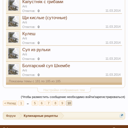
Капустняк с грибами
Arti
11.03.2014
Ответов:
0
Щи кислые (суточные)
Arti
11.03.2014
Ответов:
0
Кулеш
Arti
11.03.2014
Ответов:
0
Суп из рульки
Arti
11.03.2014
Ответов:
0
Болгарский суп Шкембе
Arti
11.03.2014
Ответов:
0
Показаны темы с 181 по 185 из 185
Настройки отображения тем
(Чтобы разместить сообщение необходимо войти/зарегистрироваться)
< Назад
1
←
5
6
7
8
9
10
Форум
Кулинарные рецепты