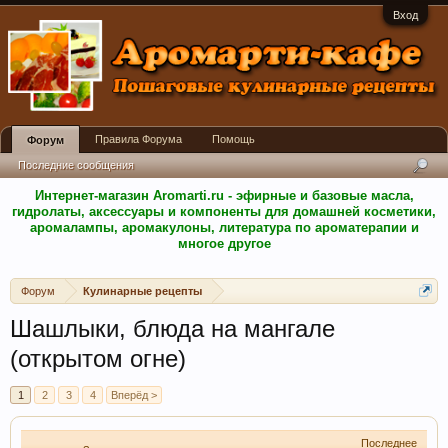
Вход
Правила Форума
Помощь
Форум
Последние сообщения
Интернет-магазин Aromarti.ru - эфирные и базовые масла,
гидролаты, аксессуары и компоненты для домашней косметики,
аромалампы, аромакулоны, литература по ароматерапии и
многое другое
Форум
Кулинарные рецепты
Шашлыки, блюда на мангале
(открытом огне)
1
2
3
4
Вперёд >
Последнее