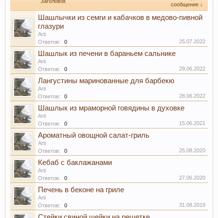
Заголовок
сообщение ↓
Шашлычки из семги и кабачков в медово-пивной
глазури
Arti
25.07.2022
Ответов:
0
Шашлык из печени в бараньем сальнике
Arti
29.06.2022
Ответов:
0
Лангустины маринованные для барбекю
Arti
28.06.2022
Ответов:
0
Шашлык из мраморной говядины в духовке
Arti
15.06.2021
Ответов:
0
Ароматный овощной салат-гриль
Arti
25.08.2020
Ответов:
0
Кебаб с баклажанами
Arti
27.06.2020
Ответов:
0
Печень в беконе на гриле
Arti
31.08.2019
Ответов:
0
Стейки свиной шейки на решетке