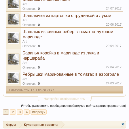
Arti
24.07.2017
Ответов:
0
Шашлычки из картошки с грудинкой и луком
Arti
20.06.2017
Ответов:
0
Шашлык из свиных ребер в томатно-луковом
маринаде
Arti
29.04.2017
Ответов:
0
Баранья корейка в маринаде из лука и
наршараба
Arti
27.04.2017
Ответов:
0
Ребрышки маринованные в томатах в аэрогриле
Arti
24.03.2017
Ответов:
0
Показаны темы с 1 по 20 из 77
Настройки отображения тем
(Чтобы разместить сообщение необходимо войти/зарегистрироваться)
1
2
3
4
Вперёд >
Форум
Кулинарные рецепты