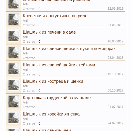
Arti
12.08.2019
Ответов:
0
Креветки и лангустины на гриле
Arti
11.06.2019
Ответов:
0
Шашлык из печени в сале
Arti
10.06.2019
Ответов:
0
Шашлык из свиной шейки в луке и помидорах
Arti
28.04.2018
Ответов:
0
Шашлык из свиной шейки стейками
Arti
19.10.2017
Ответов:
0
Шашлык из костреца и шейки
Arti
08.10.2017
Ответов:
0
Картошка с грудинкой на мангале
Arti
24.07.2017
Ответов:
0
Шашлык из корейки ягненка
Arti
24.07.2017
Ответов:
0
Шашлык из свиной шеи