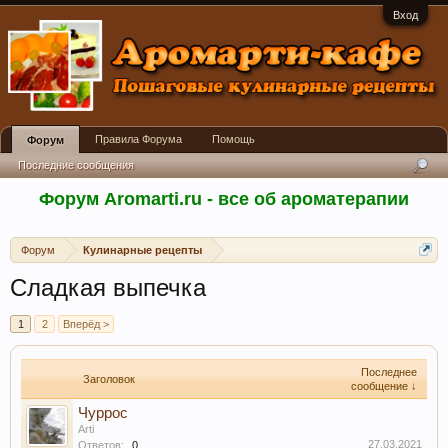
Вход
Правила Форума
Помощь
Форум
Последние сообщения
Форум Aromarti.ru - все об ароматерапии
Форум
Кулинарные рецепты
Сладкая выпечка
1
2
Вперёд >
Последнее
Заголовок
сообщение ↓
Чуррос
Arti
27.03.2021
Ответов:
0