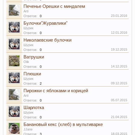
Печенье Орешки с миндалем
Arti
23.01.2016
Ответов:
0
Булочки"Журавлики"
Шурик
12.01.2016
Ответов:
0
Николаевские булочки
Шурик
19.12.2015
Ответов:
0
Ватрушки
Olik
14.12.2015
Ответов:
0
Плюшки
Шурик
09.12.2015
Ответов:
2
Пирожки с яблоками и корицей
Arti
05.07.2015
Ответов:
0
Шарлотка
Шурик
21.04.2015
Ответов:
0
Банановый кекс (хлеб) в мультиварке
JJane
18.03.2015
Ответов:
3