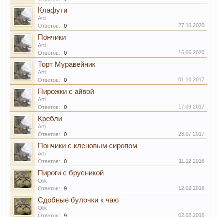
Клафути
Arti
27.10.2020
Ответов:
0
Пончики
Arti
16.06.2020
Ответов:
0
Торт Муравейник
Arti
01.10.2017
Ответов:
0
Пирожки с айвой
Arti
17.09.2017
Ответов:
0
Кребли
Arti
23.07.2017
Ответов:
0
Пончики с кленовым сиропом
Arti
11.12.2016
Ответов:
0
Пироги с брусникой
Olik
12.02.2016
Ответов:
9
Сдобные булочки к чаю
Olik
02.02.2016
Ответов:
9