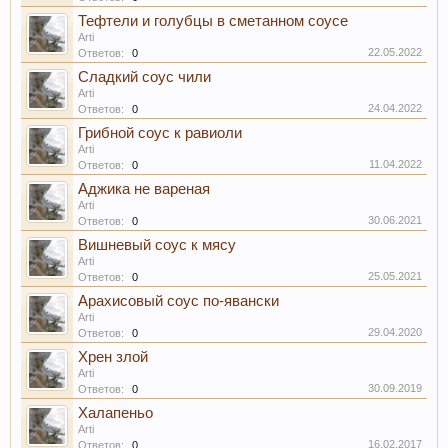
Тефтели и голубцы в сметанном соусе
Arti
22.05.2022
Ответов:
0
Сладкий соус чили
Arti
24.04.2022
Ответов:
0
Грибной соус к равиоли
Arti
11.04.2022
Ответов:
0
Аджика не вареная
Arti
30.06.2021
Ответов:
0
Вишневый соус к мясу
Arti
25.05.2021
Ответов:
0
Арахисовый соус по-явански
Arti
29.04.2020
Ответов:
0
Хрен злой
Arti
30.09.2019
Ответов:
0
Халапеньо
Arti
16.02.2017
Ответов:
0