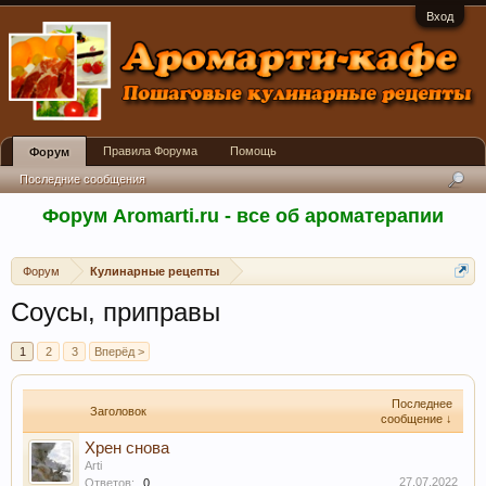
Вход
Правила Форума
Помощь
Форум
Последние сообщения
Форум Aromarti.ru - все об ароматерапии
Форум
Кулинарные рецепты
Соусы, приправы
1
2
3
Вперёд >
Последнее
Заголовок
сообщение ↓
Хрен снова
Arti
27.07.2022
Ответов:
0