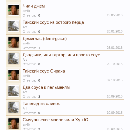
Чили джем
an4ik
19.05.2016
Ответов:
0
Тайский соус из острого перца
Arti
28.01.2016
Ответов:
0
Демиглас (demi-glace)
an4ik
26.01.2016
Ответов:
1
Дзадзики, или тартар, или просто соус
Arti
20.10.2015
Ответов:
0
Тайский соус Сирача
an4ik
07.10.2015
Ответов:
0
Два соуса к пельменям
Arti
18.09.2015
Ответов:
3
Тапенад из оливок
Arti
10.09.2015
Ответов:
0
Сычуаньское масло чили Хун Ю
an4ik
10.09.2015
Ответов:
3