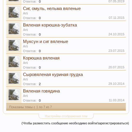
07.05.2019
Ответов:
0
Сиг, омуль, нельма вяленые
Arti
07.11.2015
Ответов:
0
Вяленая корюшка-зубатка
Arti
24.10.2015
Ответов:
0
Муксун и сиг вяленые
Arti
23.07.2015
Ответов:
0
Корюшка вяленая
Arti
20.07.2015
Ответов:
0
Сыровяленая куриная грудка
Arti
29.10.2014
Ответов:
2
Вяленая говядина
Arti
11.03.2014
Ответов:
0
Показаны темы с 1 по 7 из 7
Настройки отображения тем
(Чтобы разместить сообщение необходимо войти/зарегистрироваться)