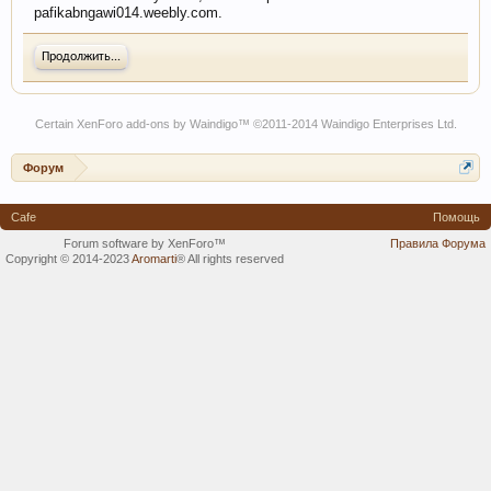
pafikabngawi014.weebly.com.
Продолжить...
Certain
XenForo add-ons by Waindigo
™ ©2011-2014
Waindigo Enterprises Ltd
.
Форум
Cafe
Помощь
Forum software by XenForo™
Правила Форума
Copyright © 2014-2023
Aromarti
®
All rights reserved