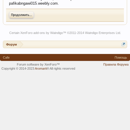
pafikabngawi015.weebly.com.
Продолжить...
Certain
XenForo add-ons by Waindigo
™ ©2011-2014
Waindigo Enterprises Ltd
.
Форум
Cafe
Помощь
Forum software by XenForo™
Правила Форума
Copyright © 2014-2023
Aromarti
®
All rights reserved