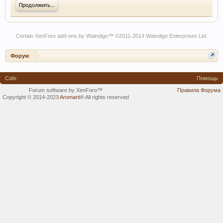
Продолжить...
Certain
XenForo add-ons by Waindigo
™ ©2011-2014
Waindigo Enterprises Ltd
.
Форум
Cafe
Помощь
Forum software by XenForo™
Правила Форума
Copyright © 2014-2023
Aromarti
®
All rights reserved