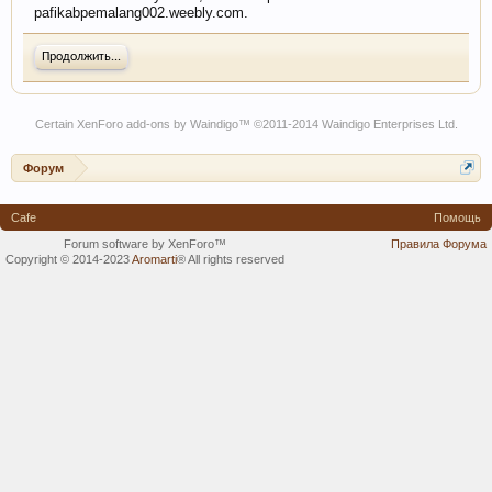
pafikabpemalang002.weebly.com.
Продолжить...
Certain
XenForo add-ons by Waindigo
™ ©2011-2014
Waindigo Enterprises Ltd
.
Форум
Cafe
Помощь
Forum software by XenForo™
Правила Форума
Copyright © 2014-2023
Aromarti
®
All rights reserved