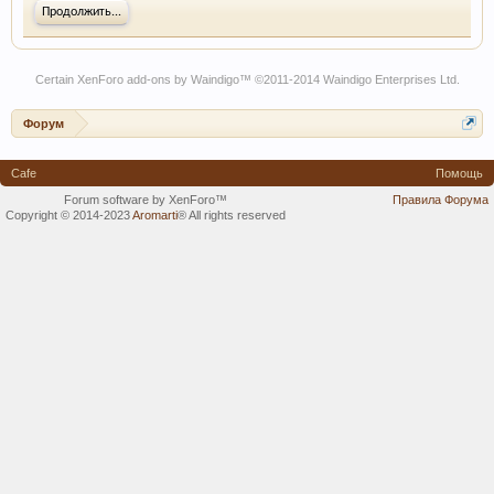
Продолжить...
Certain
XenForo add-ons by Waindigo
™ ©2011-2014
Waindigo Enterprises Ltd
.
Форум
Cafe
Помощь
Forum software by XenForo™
Правила Форума
Copyright © 2014-2023
Aromarti
®
All rights reserved