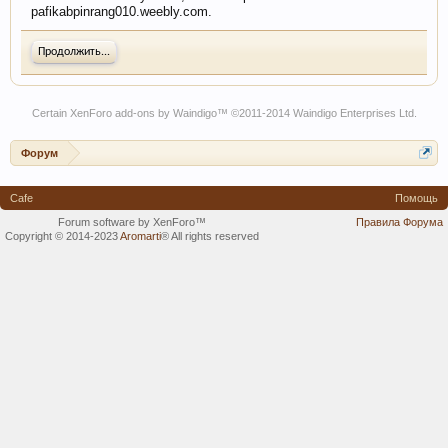
pafikabpinrang010.weebly.com.
Продолжить...
Certain
XenForo add-ons by Waindigo
™ ©2011-2014
Waindigo Enterprises Ltd
.
Форум
Cafe
Помощь
Forum software by XenForo™
Правила Форума
Copyright © 2014-2023
Aromarti
®
All rights reserved