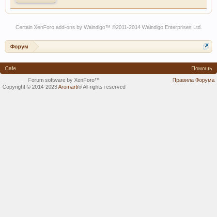
Certain
XenForo add-ons by Waindigo
™ ©2011-2014
Waindigo Enterprises Ltd
.
Форум
Cafe
Помощь
Forum software by XenForo™
Правила Форума
Copyright © 2014-2023
Aromarti
®
All rights reserved