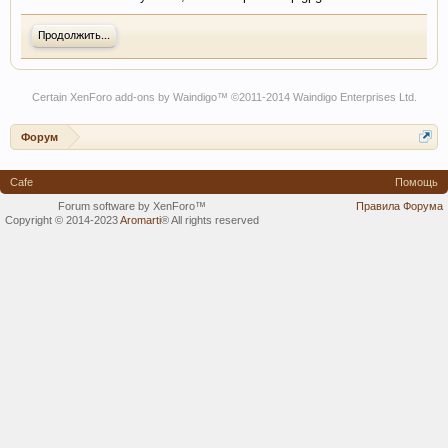
Продолжить...
Certain
XenForo add-ons by Waindigo
™ ©2011-2014
Waindigo Enterprises Ltd
.
Форум
Cafe
Помощь
Forum software by XenForo™
Правила Форума
Copyright © 2014-2023
Aromarti
®
All rights reserved