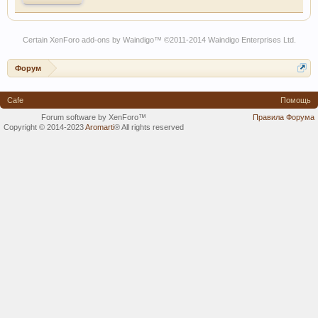
Certain
XenForo add-ons by Waindigo
™ ©2011-2014
Waindigo Enterprises Ltd
.
Форум
Cafe
Помощь
Forum software by XenForo™
Правила Форума
Copyright © 2014-2023
Aromarti
®
All rights reserved