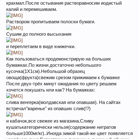
крахмал.После остывания растворавносим иодистый
калий и перемешиваем.
Раствором пропитываем полоски бумаги.
Сушим до полного высыхания
и переплетаем в виде книжечки.
Как пользоваться продемонстрирую на больших
бумажках.По жизни достаточно небольшого
кусочка(1Х1см).Небольшой образец
овоща(фрукта)свежим срезом прижимаем к бумажке
После двух-трёх минут ожидания по цвету решаем
хочется покушать или как? На бумажках:
слива венгерка(молдавская или опавшая). На сайтах
встречал"варенье" из опавших слив(!?)
и кабачок,все свежее из магазина.Сливу
кушатькатегорически нельзя(содержание нитратов
больше1000мг/кг)..Иногда зимой такой-же цвет появляется