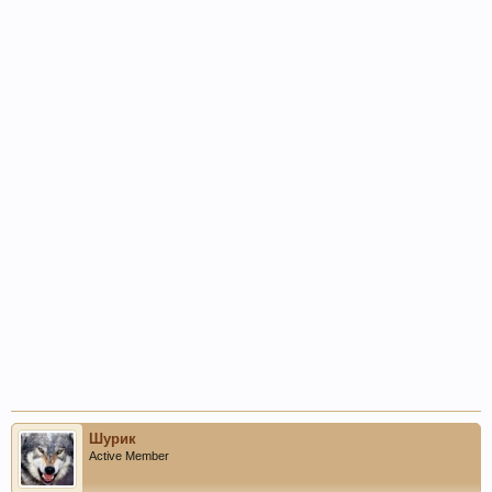
Шурик
Active Member