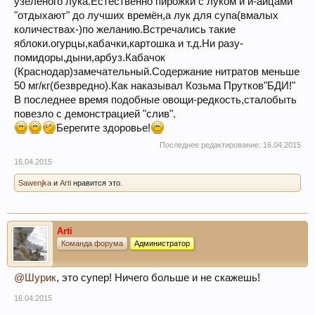
узелёного лука.Естественно пирожки с луком и й-айцами
"отдыхают" до лучших времён,а лук для супа(вмалых
количествах-)по желанию.Встречались такие
яблоки.огурцы,кабачки,картошка и т.д.Ни разу-
помидоры,дыни,арбуз.Кабачок
(Краснодар)замечательный.Содержание нитратов меньше
50 мг/кг(безвредно).Как наказывал Козьма Прутков"БДИ!"
В последнее время подобные овощи-редкость,сталобыть
повезло с демонстрацией "слив".
Берегите здоровье!
Последнее редактирование:
16.04.2015
16.04.2015
Sawenjka
и
Arti
нравится это.
Arti
Команда форума
Администратор
@Шурик
, это супер! Ничего больше и не скажешь!
16.04.2015