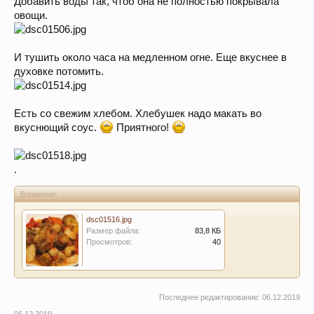
Добавить воды так, чтоб она не полностью покрывала
овощи.
И тушить около часа на медленном огне. Еще вкуснее в
духовке потомить.
Есть со свежим хлебом. Хлебушек надо макать во
вкуснющий соус.
Приятного!
.
Вложения:
dsc01516.jpg
Размер файла:
83,8 КБ
Просмотров:
40
Последнее редактирование:
06.12.2019