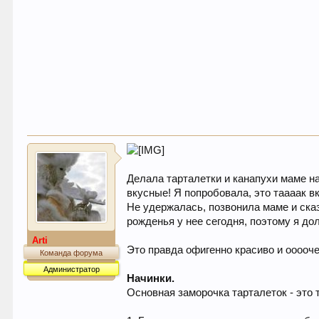
Делала тарталетки и канапухи маме на
вкусные! Я попробовала, это таааак в
Не удержалась, позвонила маме и сказа
рожденья у нее сегодня, поэтому я до
Arti
Это правда офигенно красиво и ооооче
Команда форума
Администратор
Начинки.
Основная заморочка тарталеток - это т