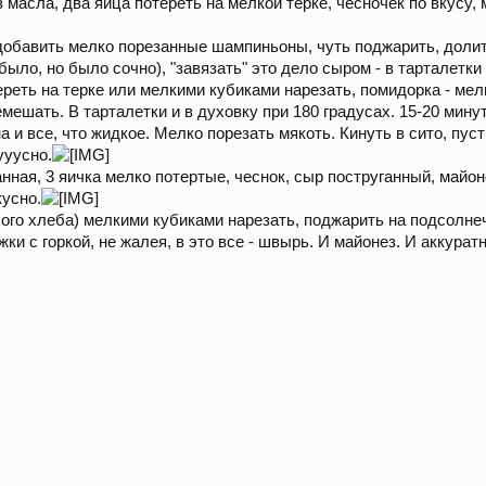
 масла, два яйца потереть на мелкой терке, чесночек по вкусу,
 добавить мелко порезанные шампиньоны, чуть поджарить, долит
было, но было сочно), "завязать" это дело сыром - в тарталетки
тереть на терке или мелкими кубиками нарезать, помидорка - ме
мешать. В тарталетки и в духовку при 180 градусах. 15-20 мину
 и все, что жидкое. Мелко порезать мякоть. Кинуть в сито, пуст
ууусно.
анная, 3 яичка мелко потертые, чеснок, сыр поструганный, майо
усно.
лого хлеба) мелкими кубиками нарезать, поджарить на подсолне
ки с горкой, не жалея, в это все - швырь. И майонез. И аккурат