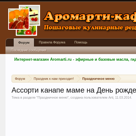
Правила Форума
Помощь
Форум
Последние сообщения
Интернет-магазин Aromarti.ru - эфирные и базовые масла, 
Форум
Праздник к нам приходит!
Праздничное меню
Ассорти канапе маме на День рожд
Тема в разделе "
Праздничное меню
", создана пользователем
Arti
,
11.03.2014
.