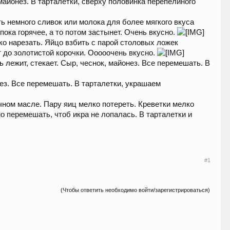
 майонез. В тарталетки, сверху половинка перепелиного
ь немного сливок или молока для более мягкого вкуса
 пока горячее, а то потом застынет. Очень вкусно.
лко нарезать. Яйцо взбить с парой столовых ложек
т до золотистой корочки. Ооооочень вкусно.
ь лежит, стекает. Сыр, чеснок, майонез. Все перемешать. В
нез. Все перемешать. В тарталетки, украшаем
чном масле. Пару яиц мелко потереть. Креветки мелко
но перемешать, чтоб икра не лопалась. В тарталетки и
#1
(Чтобы ответить необходимо войти/зарегистрироваться)