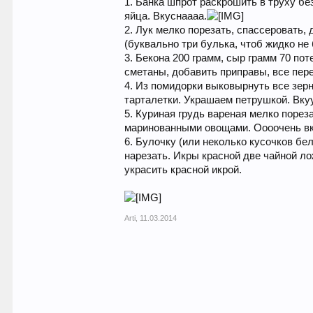
1. Банка шпрот раскрошить в труху без
яйца. Вкуснаааа.
2. Лук мелко порезать, спассеровать,
(буквально три булька, чтоб жидко не 
3. Бекона 200 грамм, сыр грамм 70 по
сметаны, добавить приправы, все пере
4. Из помидорки выковырнуть все зерна
тарталетки. Украшаем петрушкой. Вку
5. Куриная грудь вареная мелко порез
маринованными овощами. Оооочень вк
6. Булочку (или неколько кусочков бе
нарезать. Икры красной две чайной лож
украсить красной икрой.
Arti
,
11.03.2014