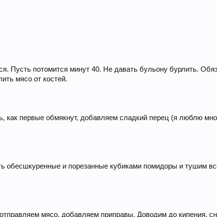
я. Пусть потомится минут 40. Не давать бульону бурлить. Обяз
лить мясо от костей.
, как первые обмякнут, добавляем сладкий перец (я люблю мно
ить обесшкуренные и порезанные кубиками помидоры и тушим вс
 отправляем мясо, добавляем приправы. Доводим до кипения, сн