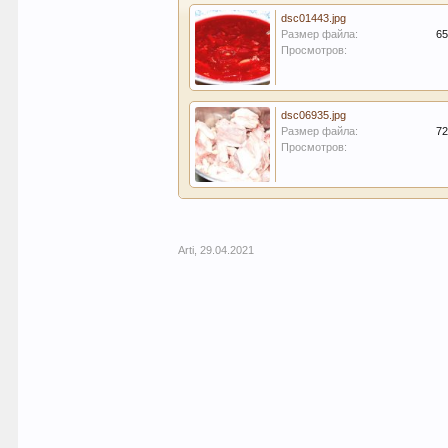
dsc01443.jpg
Размер файла:
65
Просмотров:
dsc06935.jpg
Размер файла:
72
Просмотров:
Arti
,
29.04.2021