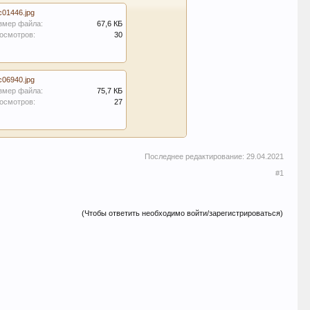
c01446.jpg
змер файла:
67,6 КБ
осмотров:
30
c06940.jpg
змер файла:
75,7 КБ
осмотров:
27
Последнее редактирование:
29.04.2021
#1
(Чтобы ответить необходимо войти/зарегистрироваться)