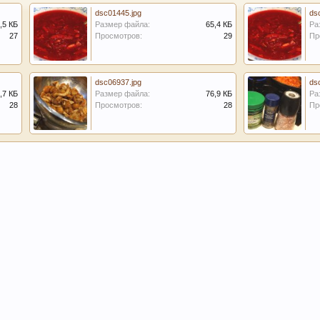
dsc01445.jpg
ds
,5 КБ
Размер файла:
65,4 КБ
Ра
27
Просмотров:
29
Пр
dsc06937.jpg
ds
,7 КБ
Размер файла:
76,9 КБ
Ра
28
Просмотров:
28
Пр