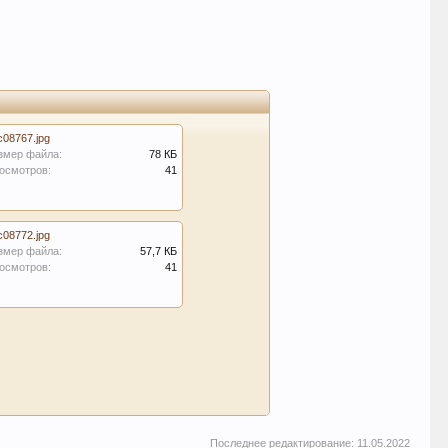
c08767.jpg
змер файла:
78 КБ
осмотров:
41
c08772.jpg
змер файла:
57,7 КБ
осмотров:
41
Последнее редактирование:
11.05.2022