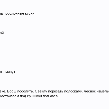
на порционные куски
кой
ять минут
вке. Борщ посолить. Свеклу порезать полосками, чеснок измел
Настаиваем под крышкой пол часа