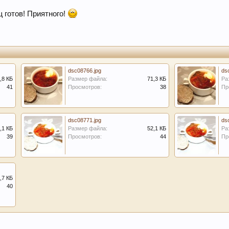
 готов! Приятного!
dsc08766.jpg
ds
,8 КБ
Размер файла:
71,3 КБ
Ра
41
Просмотров:
38
Пр
dsc08771.jpg
ds
,1 КБ
Размер файла:
52,1 КБ
Ра
39
Просмотров:
44
Пр
,7 КБ
40