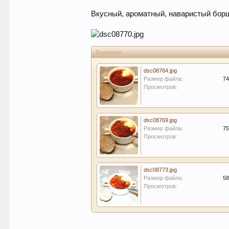
Вкусный, ароматный, наваристый борщ
Вложения:
dsc08764.jpg
Размер файла:
74
Просмотров:
dsc08769.jpg
Размер файла:
75
Просмотров:
dsc08773.jpg
Размер файла:
58
Просмотров: