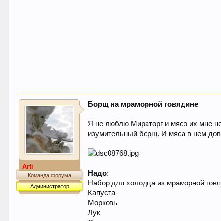
Борщ на мраморной говядине
Я не люблю Мираторг и мясо их мне не
изумительный борщ. И мяса в нем дово
Arti
Надо
:
Команда форума
Набор для холодца из мраморной гов
Администратор
Капуста
Морковь
Лук