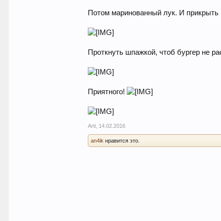
Потом маринованный лук. И прикрыть 
Проткнуть шпажкой, чтоб бургер не р
Приятного!
Arti
,
14.02.2016
an4ik
нравится это.