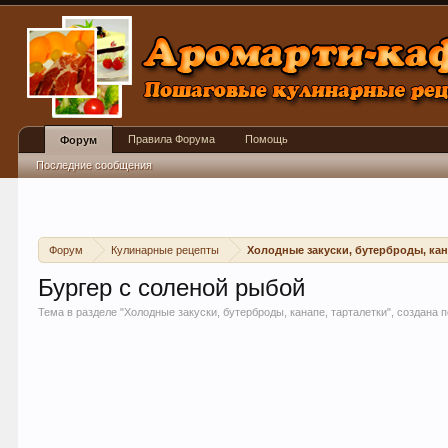
Правила Форума
Помощь
Форум
Последние сообщения
Форум
Кулинарные рецепты
Холодные закуски, бутерброды, кан
Бургер с соленой рыбой
Тема в разделе "
Холодные закуски, бутерброды, канапе, тарталетки
", создана