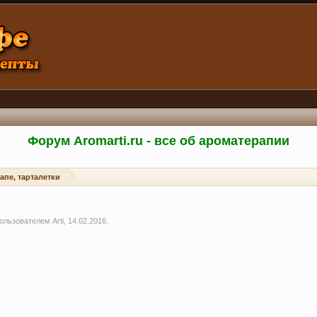
Форум Aromarti.ru - все об ароматерапии
апе, тарталетки
 пользователем
Arti
,
14.02.2016
.