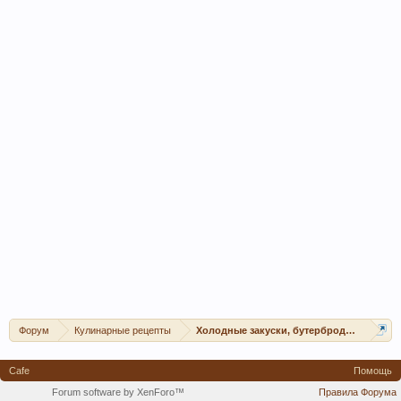
Форум
Кулинарные рецепты
Холодные закуски, бутерброды, канапе, 
Cafe
Помощь
Forum software by XenForo™
Правила Форума