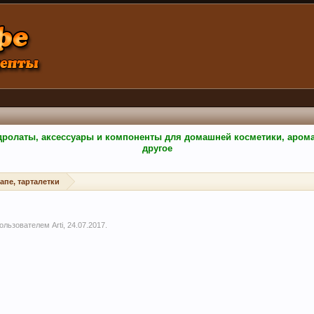
гидролаты, аксессуары и компоненты для домашней косметики, аро
другое
апе, тарталетки
 пользователем
Arti
,
24.07.2017
.