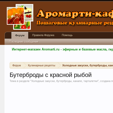
Правила Форума
Помощь
Форум
Последние сообщения
Интернет-магазин Aromarti.ru - эфирные и базовые масла, 
Форум
Кулинарные рецепты
Холодные закуски, бутерброды, кан
Бутерброды с красной рыбой
Тема в разделе "
Холодные закуски, бутерброды, канапе, тарталетки
", создана