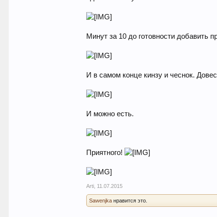
Минут за 10 до готовности добавить п
И в самом конце кинзу и чеснок. Дове
И можно есть.
Приятного!
Arti
,
11.07.2015
Sawenjka
нравится это.