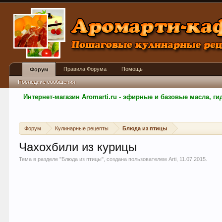
Правила Форума
Помощь
Форум
Последние сообщения
Интернет-магазин Aromarti.ru - эфирные и базовые масла, 
Форум
Кулинарные рецепты
Блюда из птицы
Чахохбили из курицы
Тема в разделе "
Блюда из птицы
", создана пользователем
Arti
,
11.07.2015
.