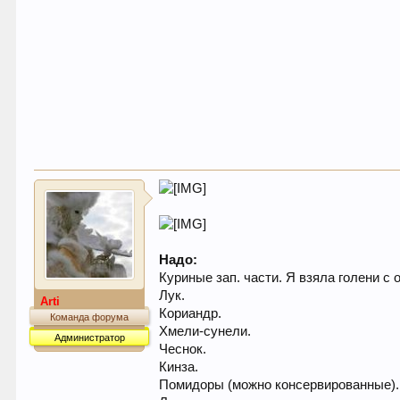
Надо:
Куриные зап. части. Я взяла голени с
Лук.
Arti
Кориандр.
Команда форума
Хмели-сунели.
Администратор
Чеснок.
Кинза.
Помидоры (можно консервированные).