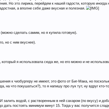
ия. Но это лирика, перейдем к нашей гадости, которую иногда ну
гадостная, а вполне себе даже вкусная и полезная.
(можно сделать самим, но я купила готовую).
о, но с ним вкуснее).
 который я использовала сюда же, но его можно и не использоват
шения к чизбургеру не имеют, это фото от Биг-Мака, но поскол
а, на что покушаться?), то я напишу про лук тут, ну вдруг кто-т
И залить водой, с растворенным в ней сахаром (по вкусу) и доб
до дать постоять минимум минут 15. Тогда у вас получится сла