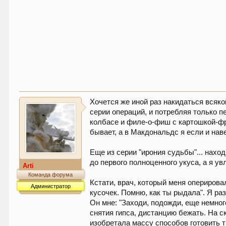
Хочется же иной раз накидаться всяко
серии операций, и потребляя только п
колбасе и филе-о-фиш с картошкой-ф
бывает, а в Макдональдс я если и нав
Еще из серии "ирония судьбы"... нахо
до первого полноценного укуса, а я у
Arti
Команда форума
Кстати, врач, который меня оперировал
Администратор
кусочек. Помню, как ты рыдала". Я раз 
Он мне: "Заходи, подожди, еще немног
снятия гипса, дистанцию бежать. На ск
изобретала массу способов готовить т