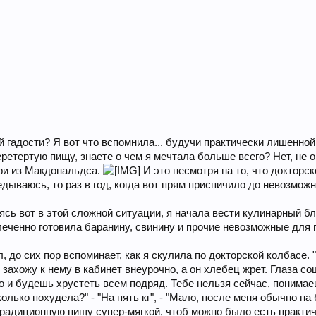
й гадости? Я вот что вспомнила... будучи практически лишенно
еретертую пищу, знаете о чем я мечтала больше всего? Нет, не о
ри из Макдональдса.
И это несмотря на то, что докторс
едываюсь, то раз в год, когда вот прям приспичило до невозможн
дясь вот в этой сложной ситуации, я начала вести кулинарный б
влеченно готовила баранину, свинину и прочие невозможные для
, до сих пор вспоминает, как я скулила по докторской колбасе. "
захожу к нему в кабинет внеурочно, а он хлебец жрет. Глаза сощу
о и будешь хрустеть всем подряд. Тебе нельзя сейчас, понимае
олько похудела?" - "На пять кг", - "Мало, после меня обычно на
радиционную пищу супер-мягкой, чтоб можно было есть практиче