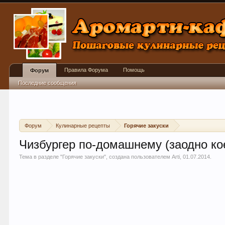
Правила Форума
Помощь
Форум
Последние сообщения
Форум
Кулинарные рецепты
Горячие закуски
Чизбургер по-домашнему (заодно ко
Тема в разделе "
Горячие закуски
", создана пользователем
Arti
,
01.07.2014
.