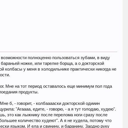
й возможности полноценно пользоваться зубами, в виду
 бараньей ножке, или тарелке борща, а о докторской
кой колбасы у меня в холодильнике практически никогда не
ости.
лог. Мне на тот период оставалось еще минимум пол года
 поедания продукты.
Мне б, - говорит, - колбааааски докторской одииин
рила: "Агаааа, едите, - говорю, - а я тут голодаю, худею".
шь, это как лыжнику после перелома ноги сразу после
 большее количество худеют". А я не худела, потому что
ски языком. И ела и свинину, и баранину. Заодно руку