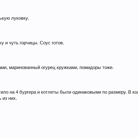
ькую луковку.
у и чуть горчицы. Соус готов.
ами, маринованный огурец кружками, помидоры тоже.
тило на 4 бургера и котлеты были одинаковыми по размеру. В к
 из них.