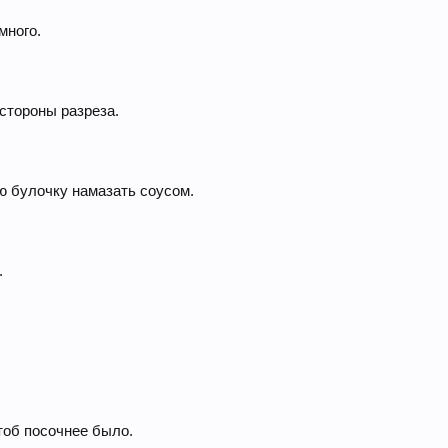
много.
стороны разреза.
ю булочку намазать соусом.
.
тоб посочнее было.