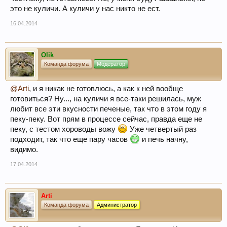
это не куличи. А куличи у нас никто не ест.
16.04.2014
Olik
Команда форума
Модератор
@Arti
, и я никак не готовлюсь, а как к ней вообще
готовиться? Ну..., на куличи я все-таки решилась, муж
любит все эти вкусности печеные, так что в этом году я
пеку-пеку. Вот прям в процессе сейчас, правда еще не
пеку, с тестом хороводы вожу
Уже четвертый раз
подходит, так что еще пару часов
и печь начну,
видимо.
17.04.2014
Arti
Команда форума
Администратор