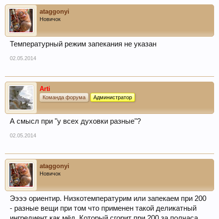
ataggonyi
Новичок
Температурный режим запекания не указан
02.05.2014
Arti
Команда форума
Администратор
А смысл при "у всех духовки разные"?
02.05.2014
ataggonyi
Новичок
Ээээ ориентир. Низкотемпературим или запекаем при 200
- разные вещи при том что применен такой деликатный
ингредиент как мёд. Который сгорит при 200 за полчаса