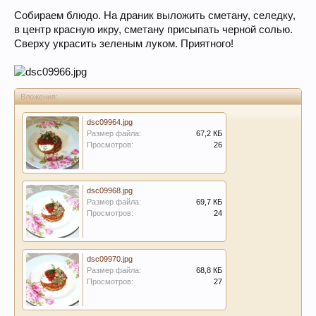
Собираем блюдо. На драник выложить сметану, селедку,
в центр красную икру, сметану присыпать черной солью.
Сверху украсить зеленым луком. Приятного!
Вложения:
dsc09964.jpg
Размер файла:
67,2 КБ
Просмотров:
26
dsc09968.jpg
Размер файла:
69,7 КБ
Просмотров:
24
dsc09970.jpg
Размер файла:
68,8 КБ
Просмотров:
27