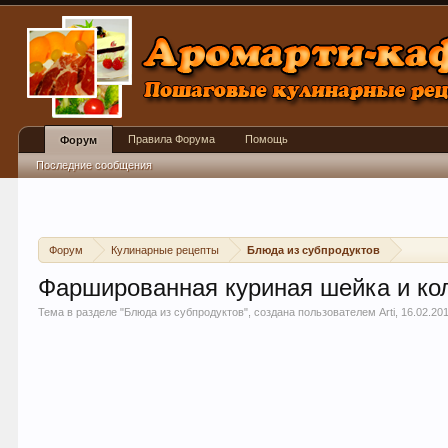
Правила Форума
Помощь
Форум
Последние сообщения
Форум
Кулинарные рецепты
Блюда из субпродуктов
Фаршированная куриная шейка и ко
Тема в разделе "
Блюда из субпродуктов
", создана пользователем
Arti
,
16.02.20