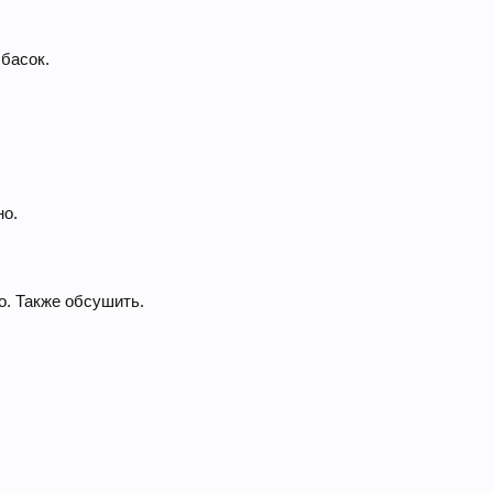
лбасок.
но.
о. Также обсушить.