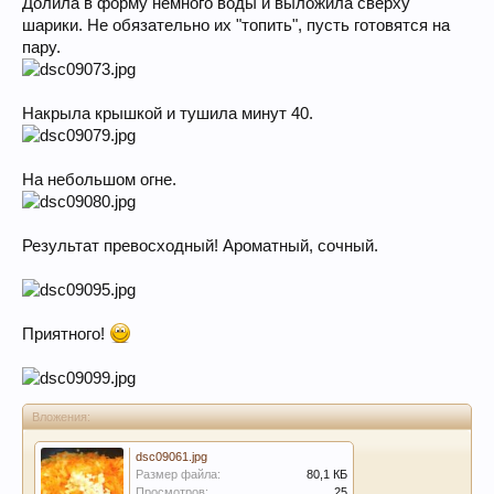
Долила в форму немного воды и выложила сверху
шарики. Не обязательно их "топить", пусть готовятся на
пару.
Накрыла крышкой и тушила минут 40.
На небольшом огне.
Результат превосходный! Ароматный, сочный.
Приятного!
Вложения:
dsc09061.jpg
Размер файла:
80,1 КБ
Просмотров:
25