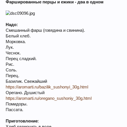
Фаршированные перцы и ежики - два в одном
Надо:
Смешанный фарш (говядина и свинина).
Белый хлеб.
Морковка.
Лук.
Чеснок.
Перец сладкий.
Рис.
Соль.
Перец.
Базилик. Свежайший
https://aromarti.ru/bazilik_sushonyi_30g.html
Орегано. Душистый
https://aromarti.ru/oregano_sushoniy_30g.html
Помидоры.
Пассата.
Приготовление
:
Хлеб размочить в воде.