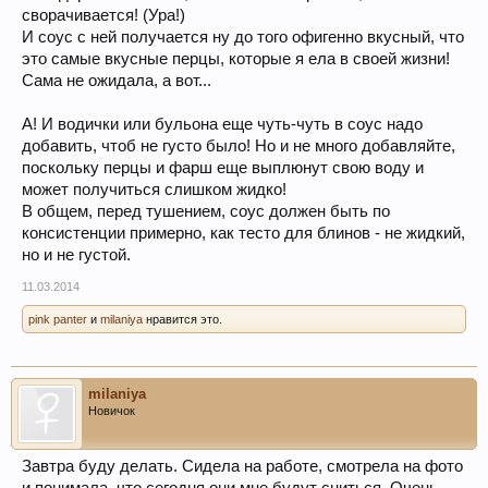
сворачивается! (Ура!)
И соус с ней получается ну до того офигенно вкусный, что
это самые вкусные перцы, которые я ела в своей жизни!
Сама не ожидала, а вот...
А! И водички или бульона еще чуть-чуть в соус надо
добавить, чтоб не густо было! Но и не много добавляйте,
поскольку перцы и фарш еще выплюнут свою воду и
может получиться слишком жидко!
В общем, перед тушением, соус должен быть по
консистенции примерно, как тесто для блинов - не жидкий,
но и не густой.
11.03.2014
pink panter
и
milaniya
нравится это.
milaniya
Новичок
Завтра буду делать. Сидела на работе, смотрела на фото