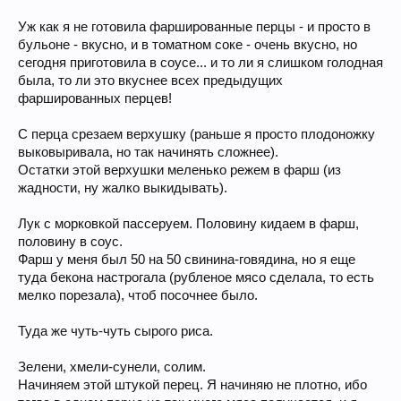
Уж как я не готовила фаршированные перцы - и просто в
бульоне - вкусно, и в томатном соке - очень вкусно, но
сегодня приготовила в соусе... и то ли я слишком голодная
была, то ли это вкуснее всех предыдущих
фаршированных перцев!
С перца срезаем верхушку (раньше я просто плодоножку
выковыривала, но так начинять сложнее).
Остатки этой верхушки меленько режем в фарш (из
жадности, ну жалко выкидывать).
Лук с морковкой пассеруем. Половину кидаем в фарш,
половину в соус.
Фарш у меня был 50 на 50 свинина-говядина, но я еще
туда бекона настрогала (рубленое мясо сделала, то есть
мелко порезала), чтоб посочнее было.
Туда же чуть-чуть сырого риса.
Зелени, хмели-сунели, солим.
Начиняем этой штукой перец. Я начиняю не плотно, ибо