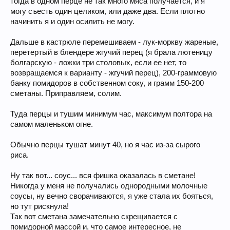
тогда в одном перце не так много мяса получается, и я
могу съесть один целиком, или даже два. Если плотно
начинить я и один осилить не могу.
Дальше в кастрюле перемешиваем - лук-моркву жареные,
перетертый в блендере жгучий перец (я брала лютеницу
болгарскую - ложки три столовых, если ее нет, то
возвращаемся к варианту - жгучий перец), 200-граммовую
банку помидоров в собственном соку, и грамм 150-200
сметаны. Приправляем, солим.
Туда перцы и тушим минимум час, максимум полтора на
самом маленьком огне.
Обычно перцы тушат минут 40, но я час из-за сырого
риса.
Ну так вот... соус... вся фишка оказалась в сметане!
Никогда у меня не получались однородными молочные
соусы, ну вечно сворачиваются, я уже стала их бояться,
но тут рискнула!
Так вот сметана замечательно скрещивается с
помидорной массой и, что самое интересное, не