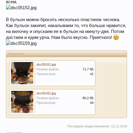
всем.
В бульон можно бросить несколько пластинок чеснока.
Как бульон закипит, накалываем то, что больше нравится,
на вилочку и опускаем ее в бульон на минуту-две. Потом
достаем и едим урча. Нам было вкусно. Приятного!
Вложения:
dsc05161.jpg
Размер файла:
71,7 КБ
Просмотров:
41
dsc05162.jpg
Размер файла:
80,2 КБ
Просмотров:
44
Последнее редактирование:
12.12.2018