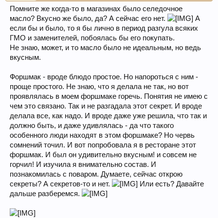
Помните же когда-то в магазинах было селедочное
масло? Вкусно же было, да? А сейчас его нет.
А
если бы и было, то я бы лично в период разгула всяких
ГМО и заменителей, побоялась бы его покупать.
Не знаю, может, и то масло было не идеальным, но ведь
вкусным.
Форшмак - вроде блюдо простое. Но напороться с ним -
проще простого. Не знаю, что я делала не так, но вот
проявлялась в моем форшмаке горечь. Понятия не имею с
чем это связано. Так и не разгадала этот секрет. И вроде
делала все, как надо. И вроде даже уже решила, что так и
должно быть, и даже удивлялась - да что такого
особенного люди находят в этом форшмаке? Но червь
сомнений точил. И вот попробовала я в ресторане этот
форшмак. И был он удивительно вкусным! и совсем не
горчил! И изучила я внимательно состав. И
познакомилась с поваром. Думаете, сейчас открою
секреты? А секретов-то и нет.
Или есть? Давайте
дальше разберемся.