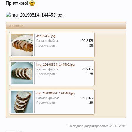
Приятного!
.
Вложения:
dsc05462.jpg
Размер файла:
92,8 КБ
Просмотров:
28
img_20190514_144502.jpg
Размер файла:
76,9 КБ
Просмотров:
28
img_20190514_144508.jpg
Размер файла:
90,8 КБ
Просмотров:
29
Последнее редактирование:
27.12.2019