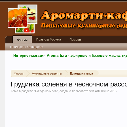
Правила Форума
Помощь
Форум
Последние сообщения
Интернет-магазин Aromarti.ru - эфирные и базовые масла, 
Форум
Кулинарные рецепты
Блюда из мяса
Грудинка соленая в чесночном расс
Тема в разделе "
Блюда из мяса
", создана пользователем
Arti
,
08.02.2015
.